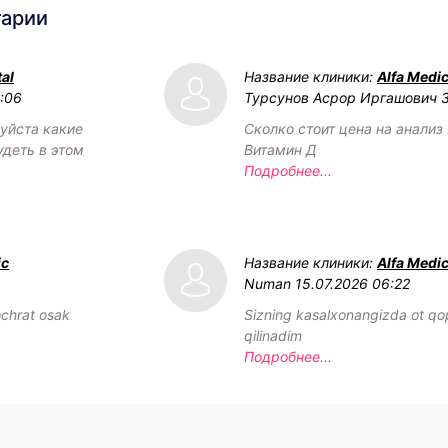
тарии
al
Название клиники:
Alfa Medic
2:06
Турсунов Асрор Иргашович
уйста какие
Сколко стоит цена на анализ 
удеть в этом
Витамин Д
Подробнее...
ic
Название клиники:
Alfa Medic
Numan
15.07.2026 06:22
chrat osak
Sizning kasalxonangizda ot qop
qilinadim
Подробнее...