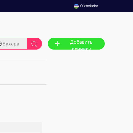
O'zbekcha
Добавить
Бухара
клинику