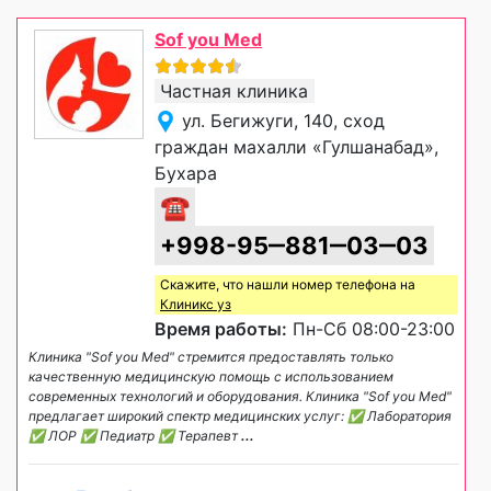
Sof you Med
Частная клиника
ул. Бегижуги, 140, сход
граждан махалли «Гулшанабад»,
Бухара
☎
+998-95‒881‒03‒03
Скажите, что нашли номер телефона на
Клиникс уз
Время работы:
Пн-Сб 08:00-23:00
Клиника "Sof you Med" стремится предоставлять только
качественную медицинскую помощь с использованием
современных технологий и оборудования. Клиника "Sof you Med"
предлагает широкий спектр медицинских услуг: ✅ Лаборатория
✅ ЛОР ✅ Педиатр ✅ Терапевт
...