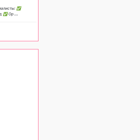
циалисты: ✅
ед ✅ Ор
...