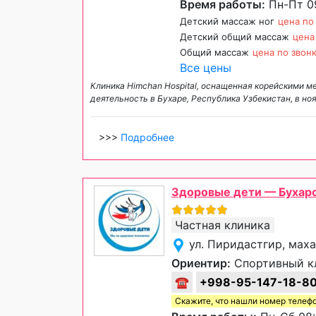
Время работы:
Пн-Пт 09
Детский массаж ног
цена по
Детский общий массаж
цена
Общий массаж
цена по звон
Все цены
Клиника Himchan Hospital, оснащенная корейскими 
деятельность в Бухаре, Республика Узбекистан, в н
>>>
Подробнее
Здоровые дети — Бухар
Частная клиника
ул. Пиридастгир, мах
Ориентир:
Спортивный кл
☎
+998-95-147-18-8
Скажите, что нашли номер телеф