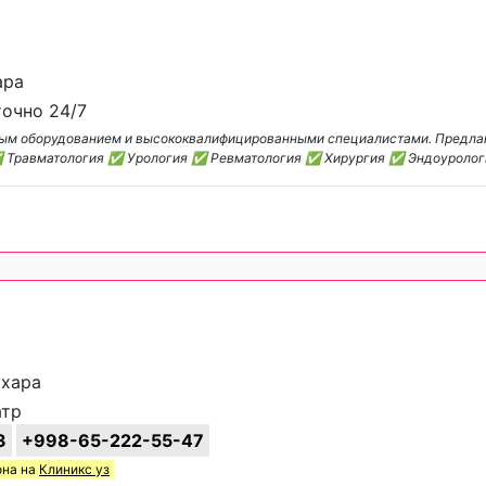
ара
очно 24/7
нным оборудованием и высококвалифицированными специалистами. Предл
✅ Травматология ✅ Урология ✅ Ревматология ✅ Хирургия ✅ Эндоуроло
ухара
атр
3
+998-65-222-55-47
она на
Клиникс уз