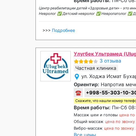
Время работы:
Пн-Сб 08:
Центр реабилитации детей «Здоровые дети» - это и
Невролог ✅ Детский невролог ✅ Невропатолог ✅ 
>>>
Подробнее
Улугбек Ультрамед (Ulug
3 отзыва
Частная клиника
ул. Ходжа Исмат Бухар
Ориентир:
Напротив мече
☎
+998-55-303-10-3
Скажите, что нашли номер телеф
Время работы:
Пн-Сб 08:
Массаж шеи и головы
цена по
Общий массаж
цена по звонку
Вибро-массаж
цена по звонку
Все цены