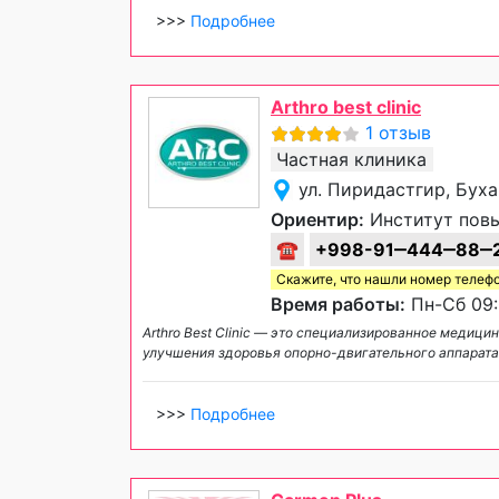
>>>
Подробнее
Arthro best clinic
1 отзыв
Частная клиника
ул. Пиридастгир, Бух
Ориентир:
Институт повы
☎
+998-91‒444‒88‒
Скажите, что нашли номер телеф
Время работы:
Пн-Сб 09:
Arthro Best Clinic — это специализированное меди
улучшения здоровья опорно-двигательного аппарата 
>>>
Подробнее