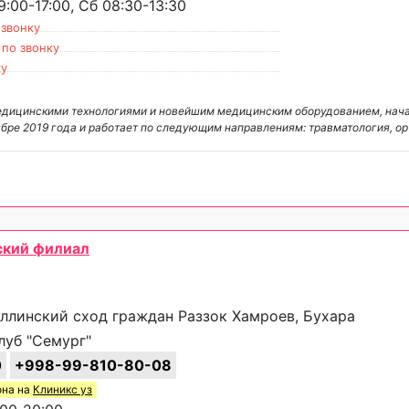
:00-17:00, Сб 08:30-13:30
 звонку
 по звонку
ку
медицинскими технологиями и новейшим медицинским оборудованием, нач
оябре 2019 года и работает по следующим направлениям: травматология, о
ский филиал
аллинский сход граждан Раззок Хамроев, Бухара
уб "Семург"
0
+998-99-810-80-08
она на
Клиникс уз