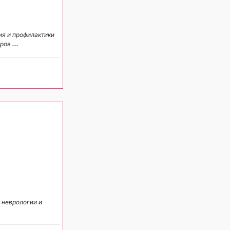
ия и профилактики
иров
...
 неврологии и