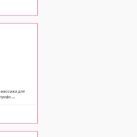
и массажа для
ктрофо
...