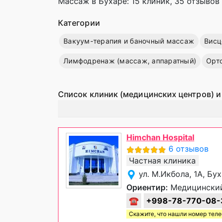
Массаж в Бухаре: 15 клиник, 35 отзывов 
Категории
Вакуум-терапия и баночный массаж
Висц
Лимфодренаж (массаж, аппаратный)
Орт
Список клиник (медицинских центров) и
Himchan Hospital
6 отзывов
Частная клиника
ул. М.Икбола, 1А, Бу
Ориентир:
Медицинский
☎
+998-78-770-08-
Скажите, что нашли номер тел