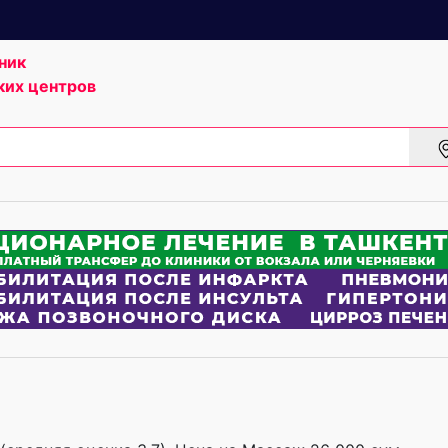
ник
ких центров