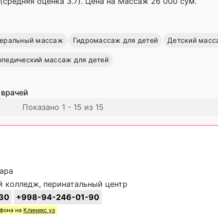
(средняя оценка 3.7). Цена на Массаж 26 000 сум.
еральный массаж
Гидромассаж для детей
Детский масс
опедический массаж для детей
 врачей
Показано 1 - 15 из 15
хара
 колледж, перинатальный центр
30
+998-94-246-01-90
ефона на
Клиникс уз