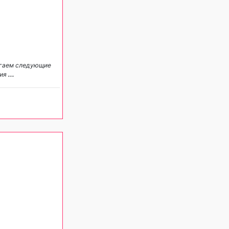
агаем следующие
гия
...