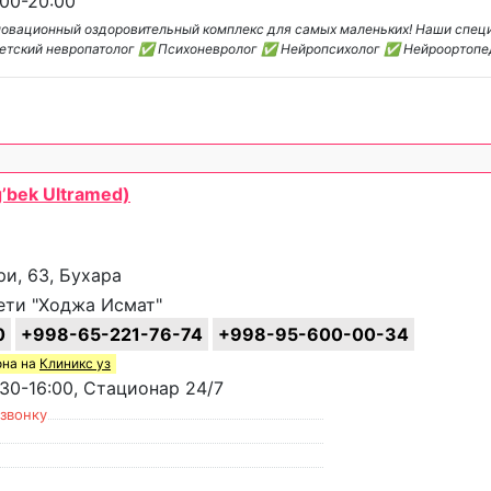
00-20:00
нновационный оздоровительный комплекс для самых маленьких! Наши спе
Детский невропатолог ✅ Психоневролог ✅ Нейропсихолог ✅ Нейроортоп
’bek Ultramed)
и, 63, Бухара
ти "Ходжа Исмат"
0
+998-65-221-76-74
+998-95-600-00-34
она на
Клиникс уз
30-16:00, Стационар 24/7
 звонку