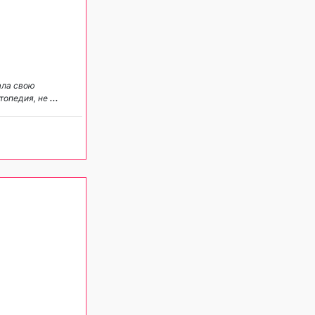
ала свою
ртопедия, не
...