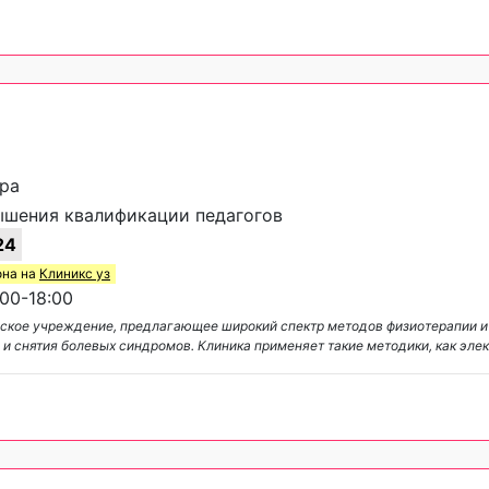
ара
шения квалификации педагогов
24
она на
Клиникс уз
00-18:00
цинское учреждение, предлагающее широкий спектр методов физиотерапии 
и снятия болевых синдромов. Клиника применяет такие методики, как эле