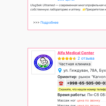
Ulug’bek Ultramed — современная многопрофильная к
собственную лабораторию и аптеку. ⭐️Приоритетом 
>>>
Подробнее
Alfa Medical Center
2 отзыва
Частная клиника
ул. Гиждуван, 78А, Бу
Ориентир:
рынок "Karvon
☎
+998-65-505-00-0
Скажите, что нашли номер телеф
Время работы:
Пн-Сб 08:
Массаж ног
цена по звонку
Массаж рук
цена по звонку