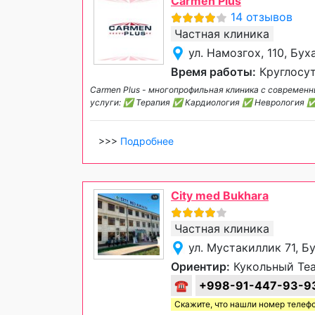
Carmen Plus
14 отзывов
Частная клиника
ул. Намозгох, 110, Бух
Время работы:
Круглосут
Carmen Plus - многопрофильная клиника с совреме
услуги: ✅ Терапия ✅ Кардиология ✅ Неврология 
>>>
Подробнее
City med Bukhara
Частная клиника
ул. Мустакиллик 71, Б
Ориентир:
Кукольный Те
☎
+998-91-447-93-9
Скажите, что нашли номер телеф