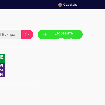
O'zbekcha
Добавить
Бухара
клинику