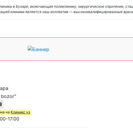
линика в Бухаре, включающая поликлинику, хирургическое отделение, ста
нашей клиники является наш коллектив — высококвалифицированные врач
хара
 bozor"
3
она на
Клиникс уз
00-17:00