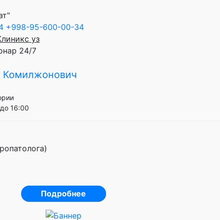
ат"
4
+998-95-600-00-34
Клиникс уз
онар 24/7
 Комилжонович
ории
до 16:00
ропатолога)
Подробнее