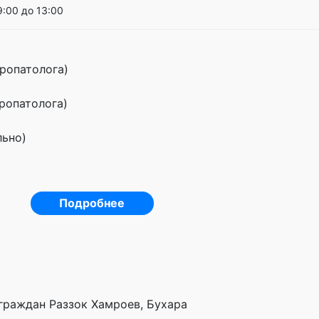
9:00 до 13:00
ропатолога)
ропатолога)
льно)
Подробнее
 граждан Раззок Хамроев, Бухара