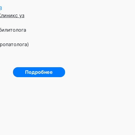
8
Клиникс уз
билитолога
ропатолога)
Подробнее