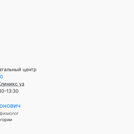
атальный центр
90
Клиникс уз
30-13:30
онович
офизиолог
егории