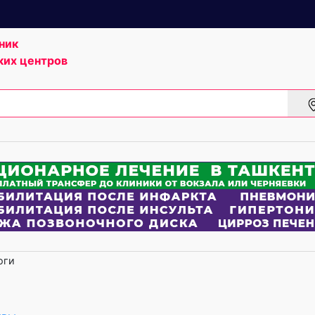
ник
ких центров
оги