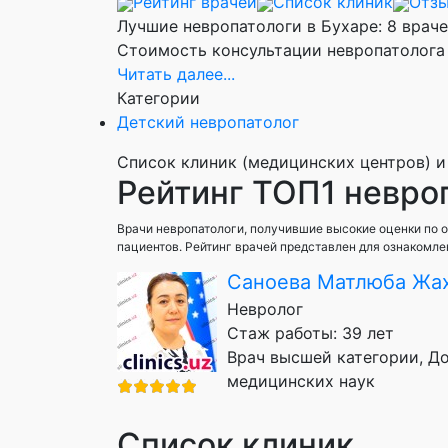
Рейтинг врачей
Список клиник
Отз
Лучшие невропатологи в Бухаре: 8 враче
Стоимость консультации невропатолога о
Читать далее...
Категории
Детский невропатолог
Список клиник (медицинских центров) и
Рейтинг ТОП1 невро
Врачи невропатологи, получившие высокие оценки по о
пациентов. Рейтинг врачей представлен для ознакомле
Саноева Матлюба Жа
Невролог
Стаж работы: 39 лет
Врач высшей категории, Д
медицинских наук
Список клиник