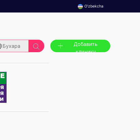
O'zbekcha
Добавить
Бухара
клинику