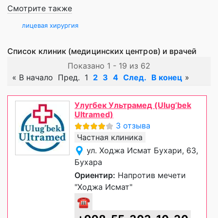
Смотрите также
лицевая хирургия
Список клиник (медицинских центров) и врачей
Показано 1 - 19 из 62
«
В начало
Пред.
1
2
3
4
След.
В конец
»
Улугбек Ультрамед (Ulug’bek
Ultramed)
3 отзыва
Частная клиника
ул. Ходжа Исмат Бухари, 63,
Бухара
Ориентир:
Напротив мечети
"Ходжа Исмат"
☎