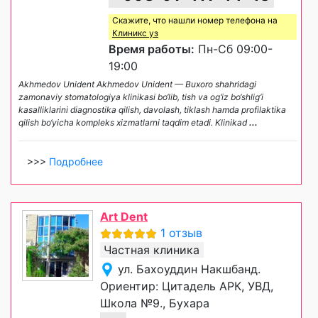
Скажите, что нашли номер телефона на
Клиникс уз
Время работы:
Пн-Сб 09:00-
19:00
Akhmedov Unident Akhmedov Unident — Buxoro shahridagi
zamonaviy stomatologiya klinikasi bo‘lib, tish va og‘iz bo‘shlig‘i
kasalliklarini diagnostika qilish, davolash, tiklash hamda profilaktika
qilish bo‘yicha kompleks xizmatlarni taqdim etadi. Klinikad
...
>>>
Подробнее
Art Dent
1 отзыв
Частная клиника
ул. Бахоуддин Накшбанд.
Ориентир: Цитадель АРК, УВД,
Школа №9., Бухара