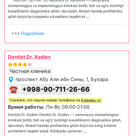
```html id="h2r7mn" Dr. Asrorovs Dr. Asrorovs — zamonaviy
stomatologiya va implantologiya klinikasi bo‘lib, tish va og‘iz bo‘shlig‘i
kasalliklarini diagnostika qilish, davolash, tiklash hamda profilaktika
qilish bo‘yicha kompleks xizmatlarni taqdim et
...
>>>
Подробнее
Dentist Dr. Xodiev
Частная клиника
проспект Абу Али ибн Сины, 1, Бухара
☎
+998-90-711-26-66
Скажите, что нашли номер телефона на
Клиникс уз
Время работы:
Пн-Вс 09:00-21:00
Dentist Dr. Xodiev Dentist Dr. Xodiev — zamonaviy stomatologiya
klinikasi bo‘lib, tish va og‘iz bo‘shlig‘i kasalliklarini diagnostika qilish,
davolash, tiklash hamda profilaktika qilish bo‘yicha keng ko‘lamli
xizmatlarni taqdim etadi. Klinikada zamonav
...