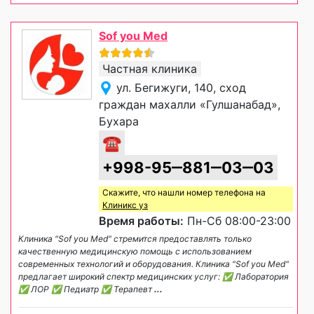
Sof you Med
Частная клиника
ул. Бегижуги, 140, сход
граждан махалли «Гулшанабад»,
Бухара
☎
+998-95‒881‒03‒03
Скажите, что нашли номер телефона на
Клиникс уз
Время работы:
Пн-Сб 08:00-23:00
Клиника "Sof you Med" стремится предоставлять только
качественную медицинскую помощь с использованием
современных технологий и оборудования. Клиника "Sof you Med"
предлагает широкий спектр медицинских услуг: ✅ Лаборатория
✅ ЛОР ✅ Педиатр ✅ Терапевт
...