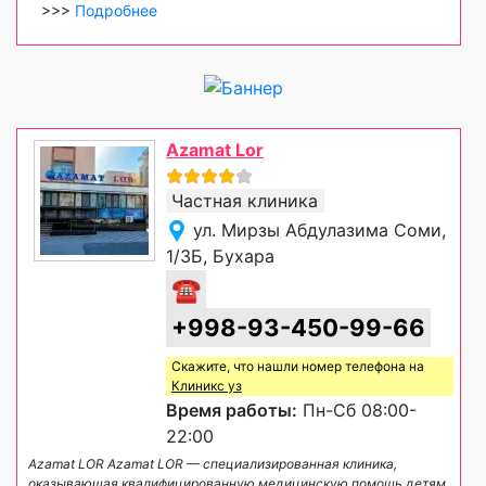
>>>
Подробнее
Azamat Lor
Частная клиника
ул. Мирзы Абдулазима Соми,
1/3Б, Бухара
☎
+998-93-450-99-66
Скажите, что нашли номер телефона на
Клиникс уз
Время работы:
Пн-Сб 08:00-
22:00
Azamat LOR Azamat LOR — специализированная клиника,
оказывающая квалифицированную медицинскую помощь детям