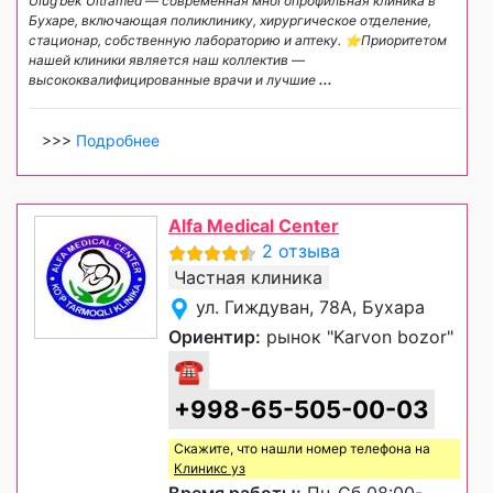
Ulug’bek Ultramed — современная многопрофильная клиника в
Бухаре, включающая поликлинику, хирургическое отделение,
стационар, собственную лабораторию и аптеку. ⭐️Приоритетом
нашей клиники является наш коллектив —
высококвалифицированные врачи и лучшие
...
>>>
Подробнее
Alfa Medical Center
2 отзыва
Частная клиника
ул. Гиждуван, 78А, Бухара
Ориентир:
рынок "Karvon bozor"
☎
+998-65-505-00-03
Скажите, что нашли номер телефона на
Клиникс уз
Время работы:
Пн-Сб 08:00-