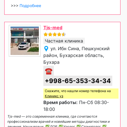
>>>
Подробнее
Tjs-med
Частная клиника
ул. Ибн Сина, Пешкунский
район, Бухарская область,
Бухара
☎
+998-65-353-34-34
Скажите, что нашли номер телефона на
Клиникс уз
Время работы:
Пн-Сб 08:30-
18:00
Tjs-med — это современная клиника, где сочетаются
профессионализм врачей и новейшие методы диагностики и
лечения. Наши врачи: ✅ ЛОР ✅ Уролог ✅ Стоматолог ✅