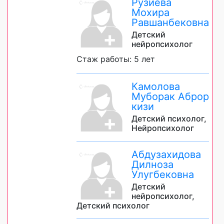
Рузиева
Мохира
Равшанбековна
Детский
нейропсихолог
Стаж работы: 5 лет
Камолова
Муборак Аброр
кизи
Детский психолог,
Нейропсихолог
Абдузахидова
Дилноза
Улугбековна
Детский
нейропсихолог,
Детский психолог