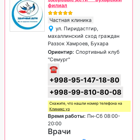
филиал
Частная клиника
ул. Пиридастгир,
махаллинский сход граждан
Раззок Хамроев, Бухара
Ориентир:
Спортивный клуб
"Семург"
☎
+998-95-147-18-80
+998-99-810-80-08
Скажите, что нашли номер телефона на
Клиникс уз
Время работы:
Пн-Сб 08:00-
20:00
Врачи