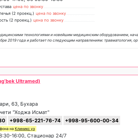
устава
цена по звонку
ечья (2 проекц.)
цена по звонку
сть (2 проекц.)
цена по звонку
медицинскими технологиями и новейшим медицинским оборудованием, нач
оябре 2019 года и работает по следующим направлениям: травматология, о
g’bek Ultramed)
ари, 63, Бухара
чети "Ходжа Исмат"
30
+998-65-221-76-74
+998-95-600-00-34
ефона на
Клиникс уз
:30-16:00, Стационар 24/7