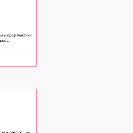
ия и профилактики
иров
...
агаем следующие