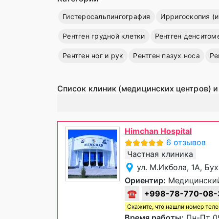
Гистеросальпингография
Ирригоскопия (и
Рентген грудной клетки
Рентген денситом
Рентген ног и рук
Рентген пазух носа
Ре
Список клиник (медицинских центров) и
Himchan Hospital
6 отзывов
Частная клиника
ул. М.Икбола, 1А, Бу
Ориентир:
Медицинский
☎
+998-78-770-08-
Скажите, что нашли номер тел
Время работы:
Пн-Пт 09