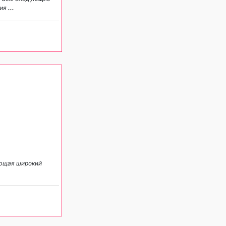
гия
...
яющая широкий