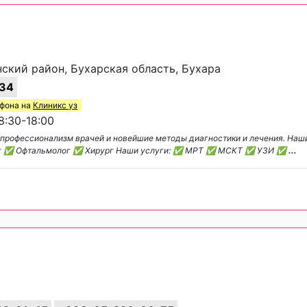
нский район, Бухарская область, Бухара
34
ефона на
Клиникс уз
:30-18:00
я профессионализм врачей и новейшие методы диагностики и лечения. На
ог ✅ Офтальмолог ✅ Хирург Наши услуги: ✅ МРТ ✅ МСКТ ✅ УЗИ ✅
...