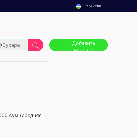
O'zbekcha
Добавить
Бухара
клинику
 000 сум (средняя