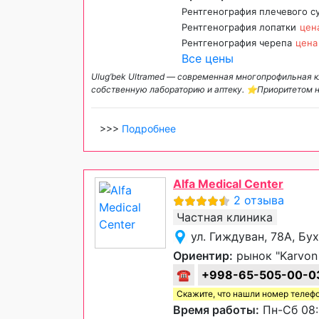
Рентгенография плечевого с
Рентгенография лопатки
цен
Рентгенография черепа
цена
Все цены
Ulug’bek Ultramed — современная многопрофильная к
собственную лабораторию и аптеку. ⭐️Приоритетом 
>>>
Подробнее
Alfa Medical Center
2 отзыва
Частная клиника
ул. Гиждуван, 78А, Бу
Ориентир:
рынок "Karvon
☎
+998-65-505-00-0
Скажите, что нашли номер телеф
Время работы:
Пн-Сб 08: