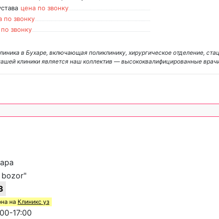
устава
цена по звонку
а по звонку
 по звонку
линика в Бухаре, включающая поликлинику, хирургическое отделение, ста
нашей клиники является наш коллектив — высококвалифицированные врач
хара
 bozor"
3
она на
Клиникс уз
00-17:00