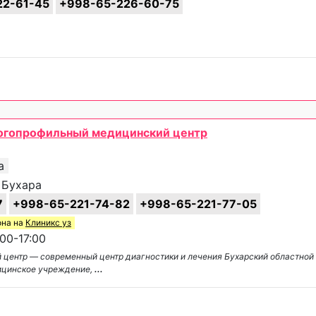
22-61-45
+998-65-226-60-75
ногопрофильный медицинский центр
а
, Бухара
7
+998-65-221-74-82
+998-65-221-77-05
она на
Клиникс уз
00-17:00
 центр — современный центр диагностики и лечения Бухарский областно
ицинское учреждение,
...