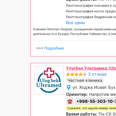
Рентгенография плечевого с
Рентгенография кости предпл
Рентгенография бедренная ко
Все цены
Клиника Himchan Hospital, оснащенная корейскими 
деятельность в Бухаре, Республика Узбекистан, в н
>>>
Подробнее
Улугбек Ультрамед (Ulu
3 отзыва
Частная клиника
ул. Ходжа Исмат Бух
Ориентир:
Напротив ме
☎
+998-55-303-10-
Скажите, что нашли номер тел
Время работы:
Пн-Сб 08