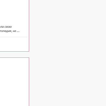
ала свою
ртопедия, не
...