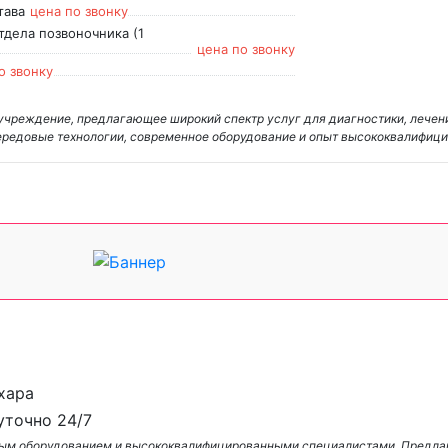
тава
цена по звонку
тдела позвоночника (1
цена по звонку
о звонку
 учреждение, предлагающее широкий спектр услуг для диагностики, лечен
ередовые технологии, современное оборудование и опыт высококвалифиц
ухара
уточно 24/7
нным оборудованием и высококвалифицированными специалистами. Предл