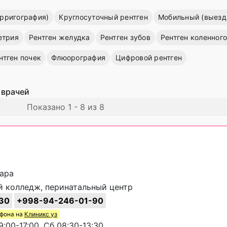
рригография)
Круглосуточный рентген
Мобильный (выездн
етрия
Рентген желудка
Рентген зубов
Рентген коленного
нтген почек
Флюорография
Цифровой рентген
 врачей
Показано 1 - 8 из 8
хара
 колледж, перинатальный центр
30
+998-94-246-01-90
ефона на
Клиникс уз
:00-17:00, Сб 08:30-13:30