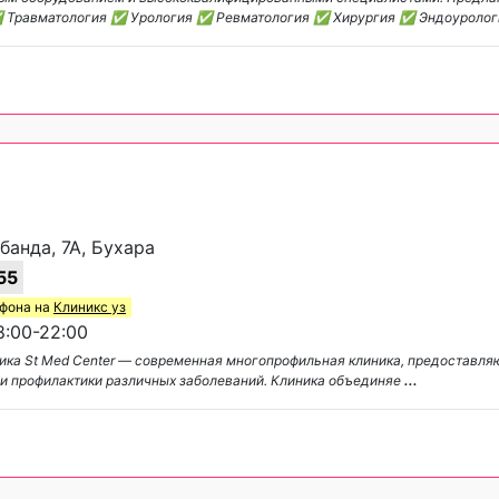
✅ Травматология ✅ Урология ✅ Ревматология ✅ Хирургия ✅ Эндоуроло
банда, 7А, Бухара
55
ефона на
Клиникс уз
:00-22:00
ика St Med Center — современная многопрофильная клиника, предоставл
 и профилактики различных заболеваний. Клиника объединяе
...