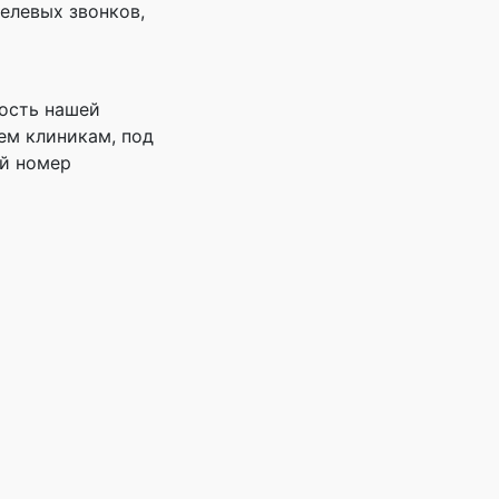
елевых звонков,
ность нашей
ем клиникам, под
ый номер