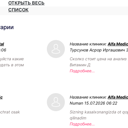
ОТКРЫТЬ ВЕСЬ
СПИСОК
тарии
al
Название клиники:
Alfa Medic
2:06
Турсунов Асрор Иргашович
уйста какие
Сколко стоит цена на анализ 
удеть в этом
Витамин Д
Подробнее...
ic
Название клиники:
Alfa Medic
Numan
15.07.2026 06:22
chrat osak
Sizning kasalxonangizda ot qop
qilinadim
Подробнее...