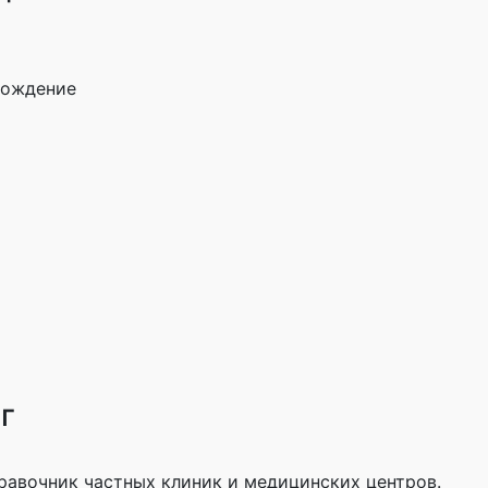
ождение
г
правочник частных клиник и медицинских центров.