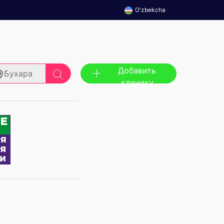
O'zbekcha
Добавить
Бухара
клинику