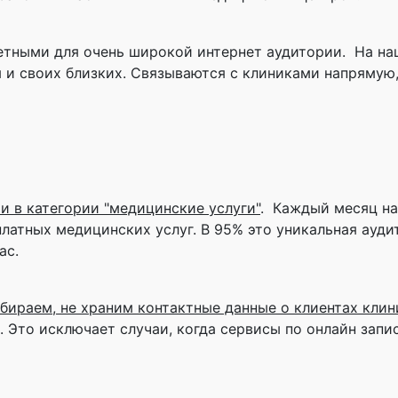
етными для очень широкой интернет аудитории. На на
я и своих близких. Связываются с клиниками напрямую,
 в категории "медицинские услуги"
. Каждый месяц н
платных медицинских услуг. В 95% это уникальная ауди
ас.
бираем, не храним контактные данные о клиентах клин
 Это исключает случаи, когда сервисы по онлайн зап