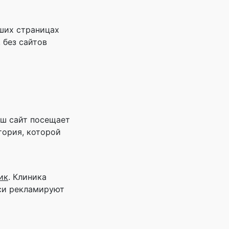
ших страницах
 без сайтов
аш сайт посещает
тория, которой
ик
. Клиника
иси рекламируют