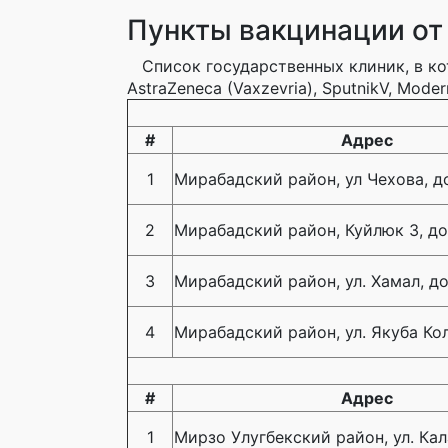
Пункты вакцинации от 
Список государственных клиник, в к
AstraZeneca (Vaxzevria), SputnikV, Mod
#
Адрес
1
Мирабадский район, ул Чехова, д
2
Мирабадский район, Куйлюк 3, д
3
Мирабадский район, ул. Хамал, д
4
Мирабадский район, ул. Якуба Ко
#
Адрес
1
Мирзо Улугбекский район, ул. Кал