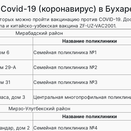
Covid-19 (коронавирус) в Бухар
оторых можно пройти вакцинацию против COVID-19. До
erna и китайско-узбекская вакцина ZF-UZ-VAС2001.
Мирабадский район
Название поликлиники
ом 6
Семейная поликлиника №1
ом 29-А
Семейная поликлиника №2
ом 31
Семейная поликлиника №3
ласа, дом 3
Центральная многопрофильная поликлин
Мирзо-Улугбекский район
Название поликлиники
андар, дом 2
Семейная поликлиника №4