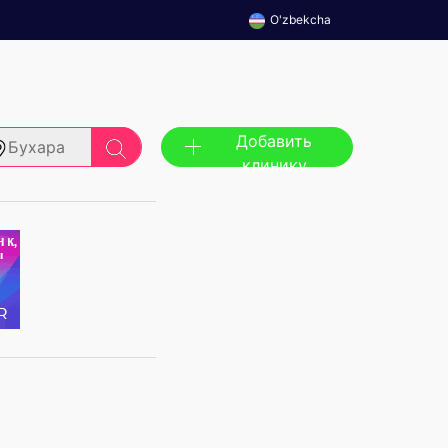
O'zbekcha
Добавить
Бухара
клинику