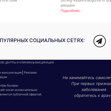
chrat osak
Sizning kasalxonangizda ot qop
qilinadim
Подробнее...
ОПУЛЯРНЫХ СОЦИАЛЬНЫХ СЕТЯХ:
ИЕ ЦЕНТРЫ И КЛИНИКИ
ВАКЦИНАЦИЯ
н консультация
Реклама
урции
Не занимайтесь самоле
При первых призна
ентры Бухары
заболевания
сайт носит исключительно
является публичной офертой.
обратитесь к врач