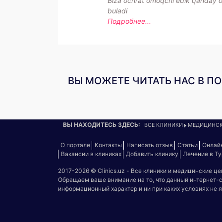
Biza ochrat omoqchi edik qanday o
buladi
Подробнее...
ВЫ МОЖЕТЕ ЧИТАТЬ НАС В П
ВЫ НАХОДИТЕСЬ ЗДЕСЬ:
ВСЕ КЛИНИКИ
МЕДИЦИНСК
О портале
Контакты
Написать отзыв
Статьи
Онлай
Вакансии в клиниках
Добавить клинику
Лечение в Т
2017-2026 © Clinics.uz - Все клиники и медицинские ц
Обращаем ваше внимание на то, что данный интернет-
информационный характер и ни при каких условиях не 