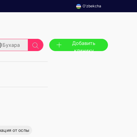
O'zbekcha
Добавить
Бухара
клинику
ация от оспы