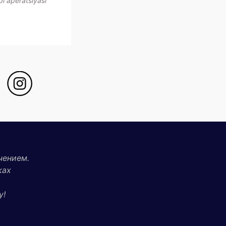
i aperatsiyası
чением.
ках
у!