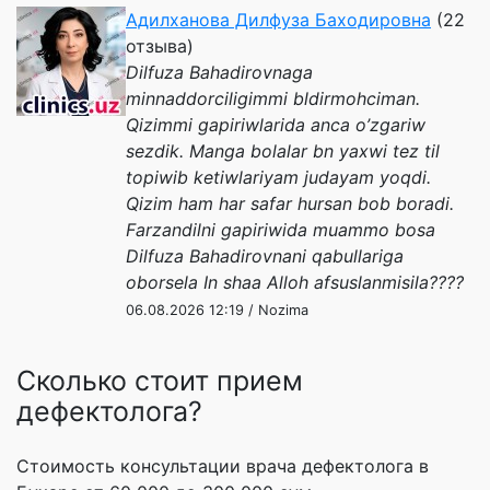
Адилханова Дилфуза Баходировна
(22
отзыва)
Dilfuza Bahadirovnaga
minnaddorciligimmi bldirmohciman.
Qizimmi gapiriwlarida anca o’zgariw
sezdik. Manga bolalar bn yaxwi tez til
topiwib ketiwlariyam judayam yoqdi.
Qizim ham har safar hursan bob boradi.
Farzandilni gapiriwida muammo bosa
Dilfuza Bahadirovnani qabullariga
oborsela In shaa Alloh afsuslanmisila????
06.08.2026 12:19 / Nozima
Сколько стоит прием
дефектолога?
Стоимость консультации врача дефектолога в