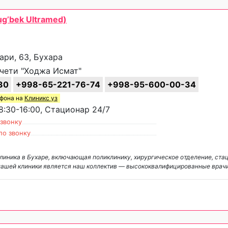
g’bek Ultramed)
ари, 63, Бухара
чети "Ходжа Исмат"
30
+998-65-221-76-74
+998-95-600-00-34
ефона на
Клиникс уз
:30-16:00, Стационар 24/7
 звонку
по звонку
линика в Бухаре, включающая поликлинику, хирургическое отделение, ста
нашей клиники является наш коллектив — высококвалифицированные врач