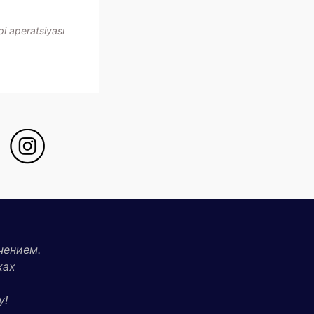
i aperatsiyası
чением.
ках
у!