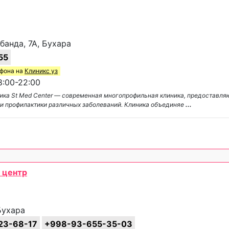
банда, 7А, Бухара
55
ефона на
Клиникс уз
:00-22:00
ика St Med Center — современная многопрофильная клиника, предоставл
 и профилактики различных заболеваний. Клиника объединяе
...
 центр
Бухара
23-68-17
+998-93-655-35-03