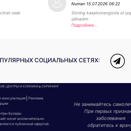
Numan
15.07.2026 06:22
chrat osak
Sizning kasalxonangizda ot qop
qilinadim
Подробнее...
ОПУЛЯРНЫХ СОЦИАЛЬНЫХ СЕТЯХ:
ИЕ ЦЕНТРЫ И КЛИНИКИ
СКРИНИНГ
н консультация
Реклама
урции
Не занимайтесь самоле
При первых призна
ентры Бухары
заболевания
сайт носит исключительно
является публичной офертой.
обратитесь к врач