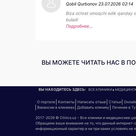
Qobil Qurbonov
23.07.2026 02:14
Biza ochrat omoqchi edik qanday o
buladi
Подробнее...
ВЫ МОЖЕТЕ ЧИТАТЬ НАС В П
ВЫ НАХОДИТЕСЬ ЗДЕСЬ:
ВСЕ КЛИНИКИ
МЕДИЦИНСК
О портале
Контакты
Написать отзыв
Статьи
Онлай
Вакансии в клиниках
Добавить клинику
Лечение в Т
2017-2026 © Clinics.uz - Все клиники и медицинские ц
Обращаем ваше внимание на то, что данный интернет-
информационный характер и ни при каких условиях не 