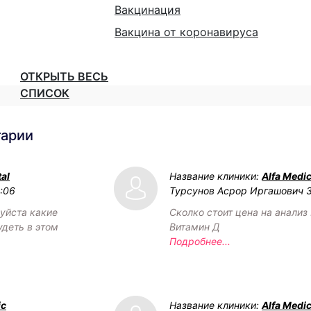
Вакцинация
Вакцина от коронавируса
ОТКРЫТЬ ВЕСЬ
СПИСОК
тарии
al
Название клиники:
Alfa Medic
2:06
Турсунов Асрор Иргашович
уйста какие
Сколко стоит цена на анализ 
удеть в этом
Витамин Д
Подробнее...
ic
Название клиники:
Alfa Medic