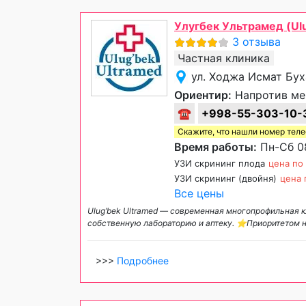
Улугбек Ультрамед (Ulu
3 отзыва
Частная клиника
ул. Ходжа Исмат Бух
Ориентир:
Напротив ме
☎
+998-55-303-10-
Скажите, что нашли номер тел
Время работы:
Пн-Сб 08
УЗИ скрининг плода
цена по
УЗИ скрининг (двойня)
цена 
Все цены
Ulug’bek Ultramed — современная многопрофильная к
собственную лабораторию и аптеку. ⭐️Приоритетом 
>>>
Подробнее