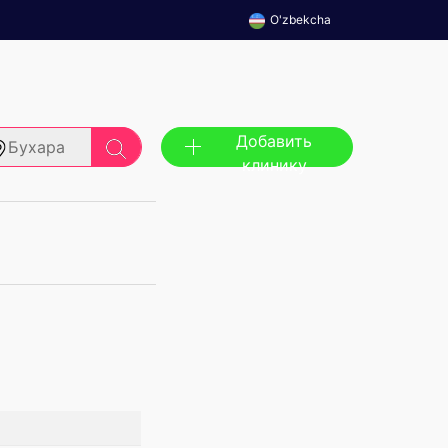
O'zbekcha
Добавить
Бухара
клинику