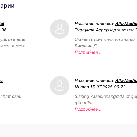
тарии
al
Название клиники:
Alfa Medic
2:06
Турсунов Асрор Иргашович
уйста какие
Сколко стоит цена на анализ 
удеть в этом
Витамин Д
Подробнее...
ic
Название клиники:
Alfa Medic
Numan
15.07.2026 06:22
chrat osak
Sizning kasalxonangizda ot qop
qilinadim
Подробнее...