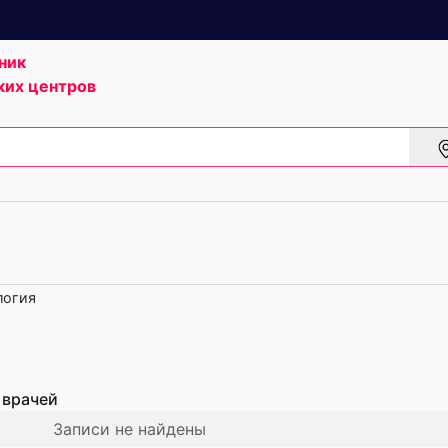
ник
ких центров
логия
 врачей
Записи не найдены