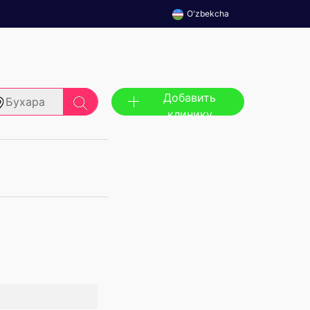
O'zbekcha
Добавить
Бухара
клинику