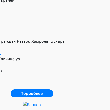
 врачей
 граждан Раззок Хамроев, Бухара
8
Клиникс уз
а
Подробнее