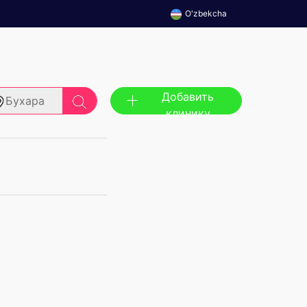
O'zbekcha
Добавить
Бухара
клинику