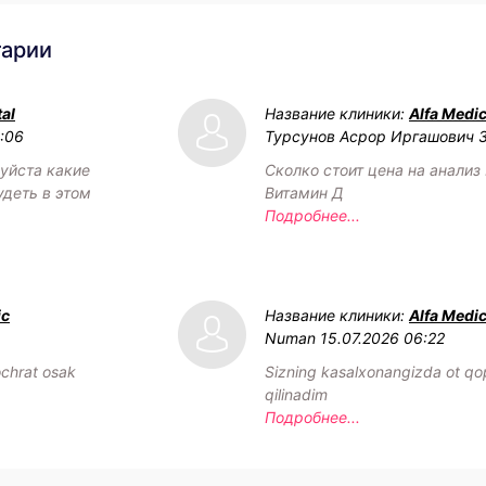
тарии
al
Название клиники:
Alfa Medic
2:06
Турсунов Асрор Иргашович
уйста какие
Сколко стоит цена на анализ 
удеть в этом
Витамин Д
Подробнее...
ic
Название клиники:
Alfa Medic
Numan
15.07.2026 06:22
chrat osak
Sizning kasalxonangizda ot qop
qilinadim
Подробнее...