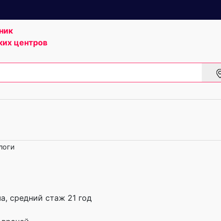
ник
ких центров
логи
а, cредний стаж 21 год