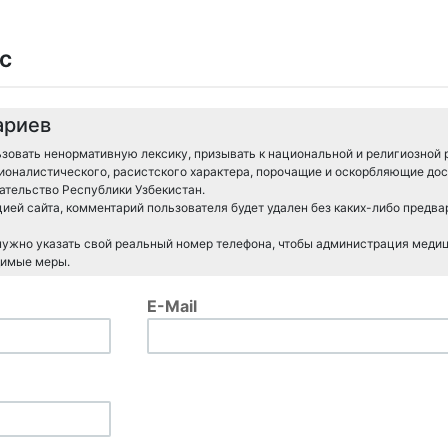
с
ариев
зовать ненормативную лексику, призывать к национальной и религиозной 
ионалистического, расистского характера, порочащие и оскорбляющие дос
тельство Республики Узбекистан.
ией сайта, комментарий пользователя будет удален без каких-либо предв
 нужно указать свой реальный номер телефона, чтобы администрация меди
димые меры.
E-Mail