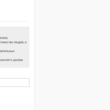
розни,
тоинство людей, а
арительных
цинского центра