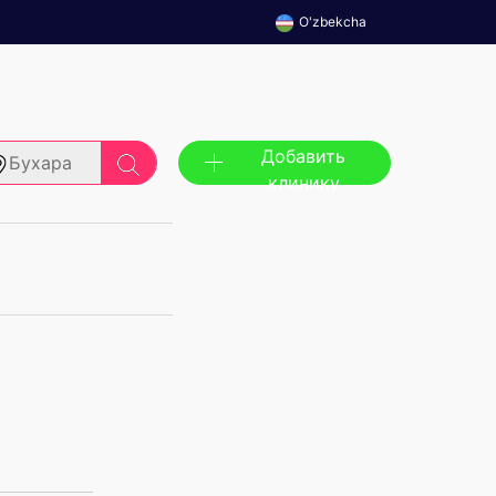
O'zbekcha
Добавить
Бухара
клинику