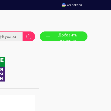
O'zbekcha
Добавить
Бухара
клинику