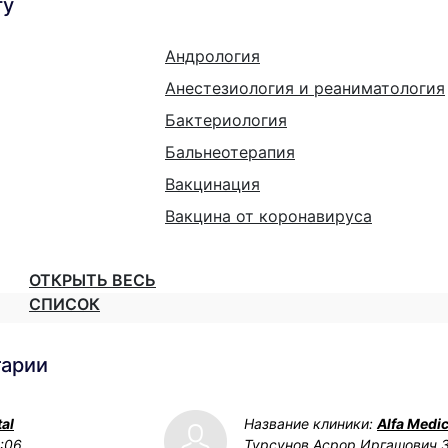
гу
Андрология
Анестезиология и реаниматология
Бактериология
Бальнеотерапия
Вакцинация
Вакцина от коронавируса
ОТКРЫТЬ ВЕСЬ
СПИСОК
тарии
al
Название клиники:
Alfa Medic
2:06
Турсунов Асрор Иргашович