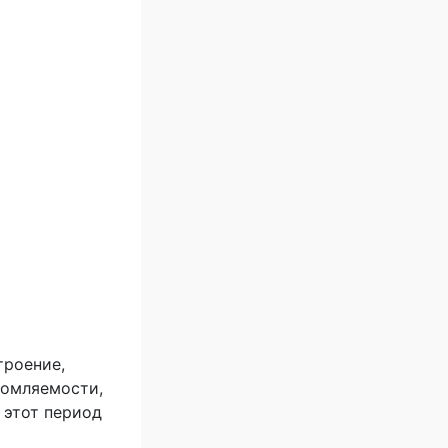
троение,
томляемости,
 этот период