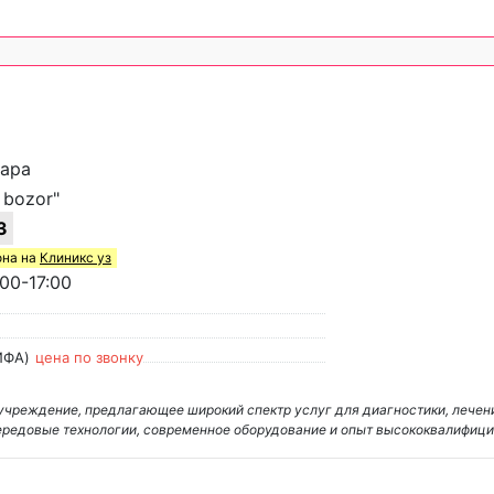
хара
 bozor"
3
она на
Клиникс уз
00-17:00
ИФА)
цена по звонку
 учреждение, предлагающее широкий спектр услуг для диагностики, лечен
ередовые технологии, современное оборудование и опыт высококвалифиц