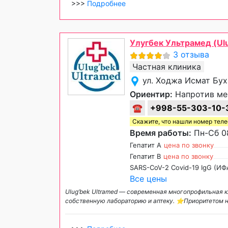
>>>
Подробнее
Улугбек Ультрамед (Ulu
3 отзыва
Частная клиника
ул. Ходжа Исмат Бух
Ориентир:
Напротив ме
☎
+998-55-303-10-
Скажите, что нашли номер тел
Время работы:
Пн-Сб 08
Гепатит А
цена по звонку
Гепатит B
цена по звонку
SARS-CoV-2 Covid-19 IgG (ИФ
Все цены
Ulug’bek Ultramed — современная многопрофильная к
собственную лабораторию и аптеку. ⭐️Приоритетом 