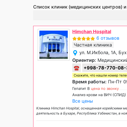
Список клиник (медицинских центров) и
Himchan Hospital
6 отзывов
Частная клиника
ул. М.Икбола, 1А, Бу
Ориентир:
Медицинский
☎
+998-78-770-08-
Скажите, что нашли номер тел
Время работы:
Пн-Пт 09
Гепатит B
цена по звонку
Анализ крови на ВИЧ (СПИД)
Все цены
Клиника Himchan Hospital, оснащенная корейскими 
деятельность в Бухаре, Республика Узбекистан, в н