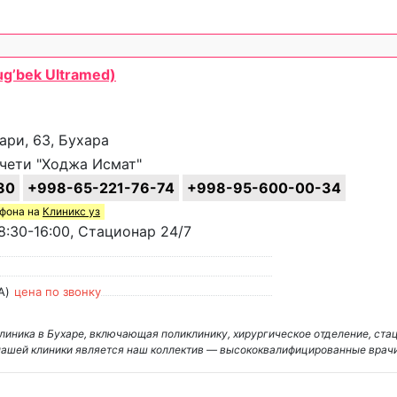
g’bek Ultramed)
ари, 63, Бухара
чети "Ходжа Исмат"
30
+998-65-221-76-74
+998-95-600-00-34
ефона на
Клиникс уз
:30-16:00, Стационар 24/7
А)
цена по звонку
линика в Бухаре, включающая поликлинику, хирургическое отделение, ста
нашей клиники является наш коллектив — высококвалифицированные врач