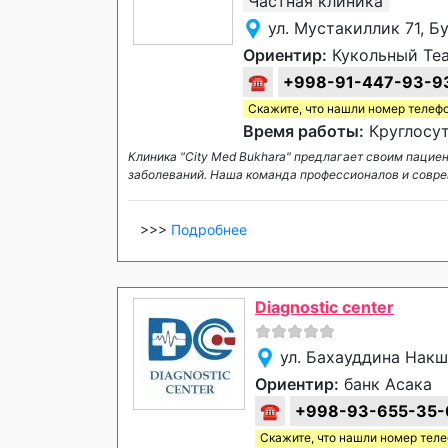
Частная клиника
ул. Мустакиллик 71, Б
Ориентир:
Кукольный Те
☎
+998-91-447-93-9
Скажите, что нашли номер телеф
Время работы:
Круглосут
Клиника "City Med Bukhara" предлагает своим пацие
заболеваний. Наша команда профессионалов и совр
>>>
Подробнее
Diagnostic center
ул. Бахауддина Накш
Ориентир:
банк Асака
☎
+998-93-655-35-
Скажите, что нашли номер тел