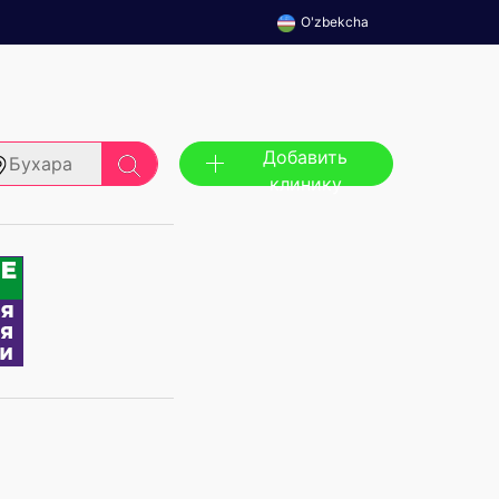
O'zbekcha
Добавить
Бухара
клинику