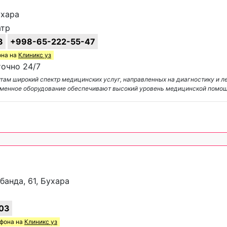
ухара
атр
3
+998-65-222-55-47
она на
Клиникс уз
очно 24/7
нтам широкий спектр медицинских услуг, направленных на диагностику и л
еменное оборудование обеспечивают высокий уровень медицинской помо
банда, 61, Бухара
03
ефона на
Клиникс уз