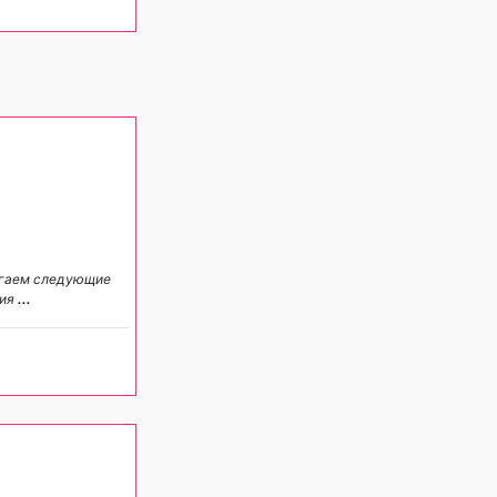
агаем следующие
гия
...