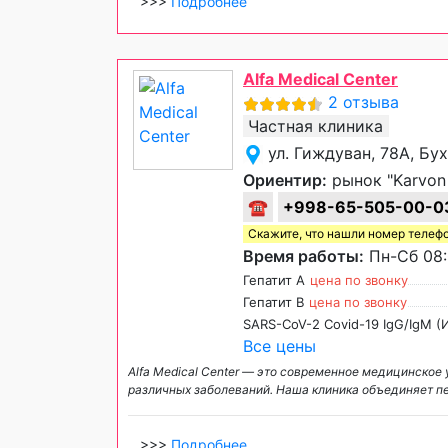
>>>
Подробнее
Alfa Medical Center
2 отзыва
Частная клиника
ул. Гиждуван, 78А, Бу
Ориентир:
рынок "Karvon
☎
+998-65-505-00-0
Скажите, что нашли номер телеф
Время работы:
Пн-Сб 08:
Гепатит А
цена по звонку
Гепатит B
цена по звонку
SARS-CoV-2 Covid-19 IgG/IgM (
Все цены
Alfa Medical Center — это современное медицинское
различных заболеваний. Наша клиника объединяет п
>>>
Подробнее