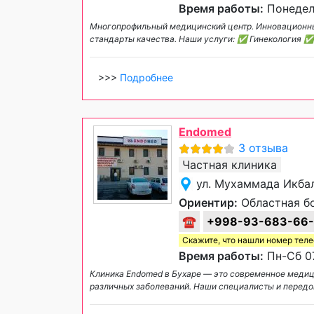
Время работы:
Понедель
Многопрофильный медицинский центр. Инновационны
стандарты качества. Наши услуги: ✅ Гинекология
>>>
Подробнее
Endomed
3 отзыва
Частная клиника
ул. Мухаммада Икбал
Ориентир:
Областная б
☎
+998-93-683-66
Скажите, что нашли номер тел
Время работы:
Пн-Сб 07
Клиника Endomed в Бухаре — это современное медиц
различных заболеваний. Наши специалисты и перед