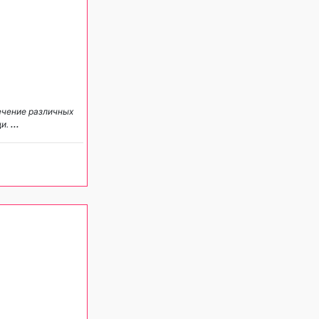
ечение различных
щи.
...