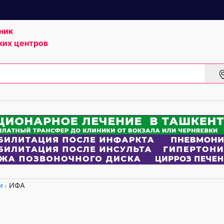
ник
ких центров
и
ИФА