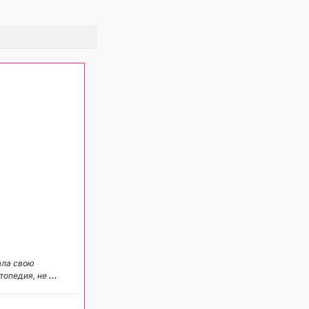
ала свою
ртопедия, не
...