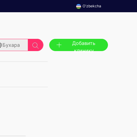
O'zbekcha
Добавить
Бухара
клинику