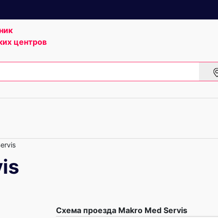
ник
ких центров
ervis
is
Схема проезда Makro Med Servis