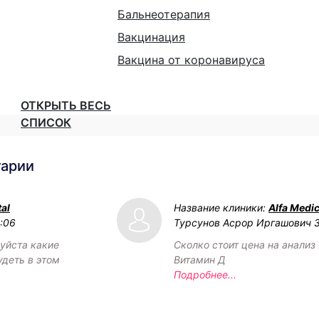
Бальнеотерапия
Вакцинация
Вакцина от коронавируса
ОТКРЫТЬ ВЕСЬ
СПИСОК
тарии
al
Название клиники:
Alfa Medic
2:06
Турсунов Асрор Иргашович
уйста какие
Сколко стоит цена на анализ 
удеть в этом
Витамин Д
Подробнее...