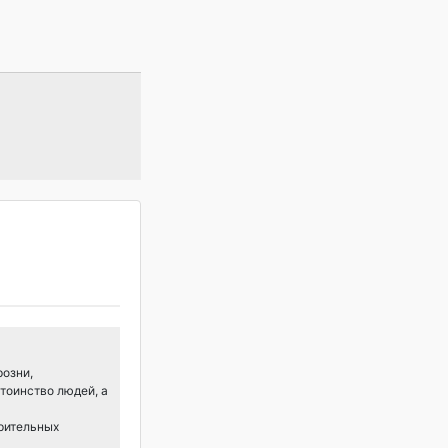
розни,
тоинство людей, а
арительных