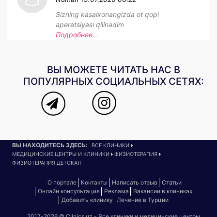
Sizning kasalxonangizda ot qopi
aperatsiyası qilinadim
Подробнее...
ВЫ МОЖЕТЕ ЧИТАТЬ НАС В
ПОПУЛЯРНЫХ СОЦИАЛЬНЫХ СЕТЯХ:
ВЫ НАХОДИТЕСЬ ЗДЕСЬ:
ВСЕ КЛИНИКИ
МЕДИЦИНСКИЕ ЦЕНТРЫ И КЛИНИКИ
ФИЗИОТЕРАПИЯ
ФИЗИОТЕРАПИЯ ДЕТСКАЯ
О портале
Контакты
Написать отзыв
Статьи
Онлайн консультация
Реклама
Вакансии в клиниках
Добавить клинику
Лечение в Турции
2017-2026 © Clinics.uz - Все клиники и медицинские центры