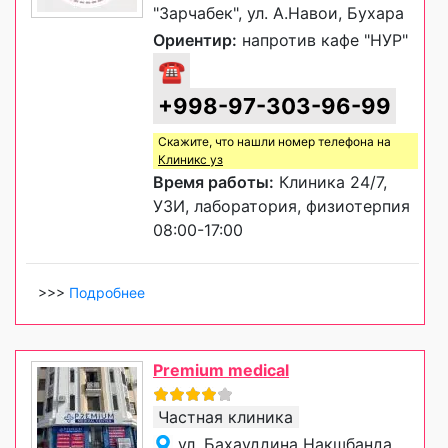
"Зарчабек", ул. А.Навои, Бухара
Ориентир:
напротив кафе "НУР"
☎
+998-97-303-96-99
Скажите, что нашли номер телефона на
Клиникс уз
Время работы:
Клиника 24/7,
УЗИ, лаборатория, физиотерпия
08:00-17:00
>>>
Подробнее
Premium medical
Частная клиника
ул. Бахауддина Накшбанда,