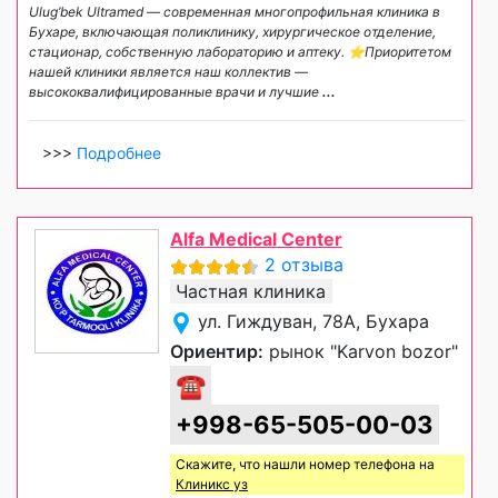
Ulug’bek Ultramed — современная многопрофильная клиника в
Бухаре, включающая поликлинику, хирургическое отделение,
стационар, собственную лабораторию и аптеку. ⭐️Приоритетом
нашей клиники является наш коллектив —
высококвалифицированные врачи и лучшие
...
>>>
Подробнее
Alfa Medical Center
2 отзыва
Частная клиника
ул. Гиждуван, 78А, Бухара
Ориентир:
рынок "Karvon bozor"
☎
+998-65-505-00-03
Скажите, что нашли номер телефона на
Клиникс уз