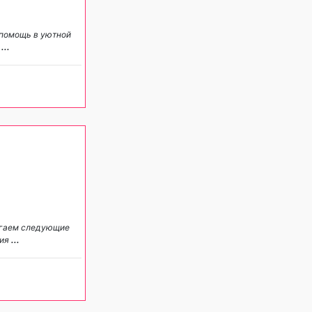
 помощь в уютной
е
...
агаем следующие
гия
...