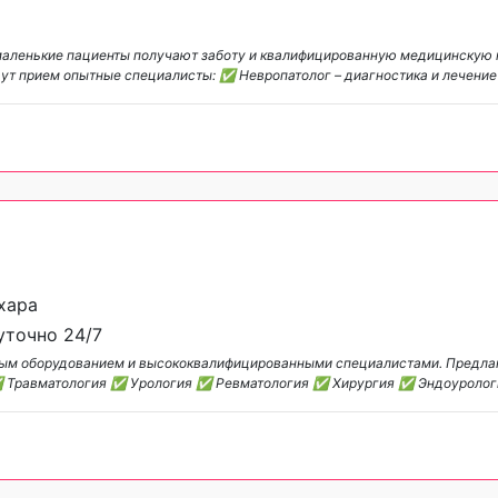
де маленькие пациенты получают заботу и квалифицированную медицинскую
дут прием опытные специалисты: ✅ Невропатолог – диагностика и лечени
ухара
уточно 24/7
нным оборудованием и высококвалифицированными специалистами. Предл
✅ Травматология ✅ Урология ✅ Ревматология ✅ Хирургия ✅ Эндоуроло