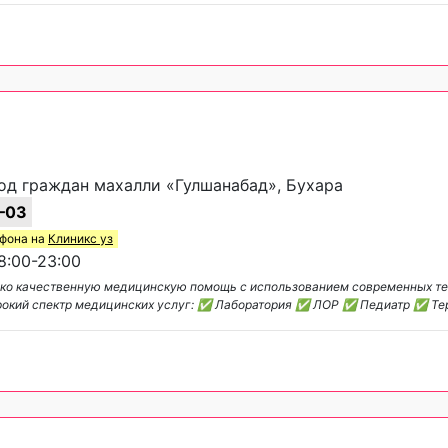
сход граждан махалли «Гулшанабад», Бухара
‒03
ефона на
Клиникс уз
:00-23:00
лько качественную медицинскую помощь с использованием современных те
широкий спектр медицинских услуг: ✅ Лаборатория ✅ ЛОР ✅ Педиатр ✅ Т