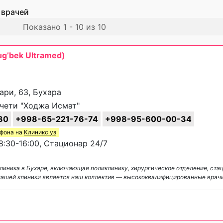
 врачей
Показано 1 - 10 из 10
g’bek Ultramed)
ари, 63, Бухара
чети "Ходжа Исмат"
30
+998-65-221-76-74
+998-95-600-00-34
ефона на
Клиникс уз
:30-16:00, Стационар 24/7
линика в Бухаре, включающая поликлинику, хирургическое отделение, ста
нашей клиники является наш коллектив — высококвалифицированные врач