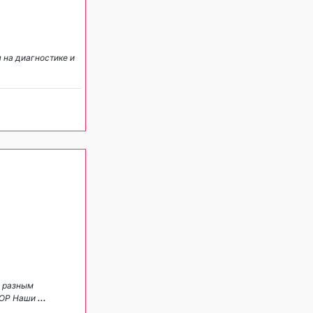
 на диагностике и
м разным
ЛОР Наши
...