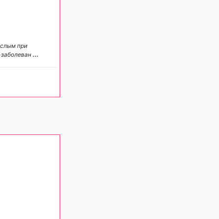
ослым при
Р-заболеван
...