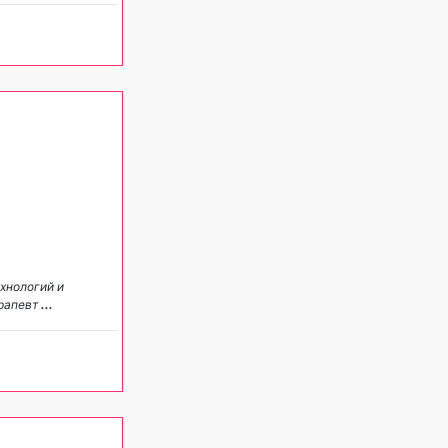
хнологий и
ерапевт
...