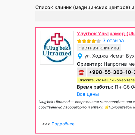
Список клиник (медицинских центров) и
Улугбек Ультрамед (Ulu
3 отзыва
Частная клиника
ул. Ходжа Исмат Бух
Ориентир:
Напротив ме
☎
+998-55-303-10-
Скажите, что нашли номер тел
Время работы:
Пн-Сб 08
Все цены
Ulug’bek Ultramed — современная многопрофильная к
собственную лабораторию и аптеку. ⭐️Приоритетом 
>>>
Подробнее