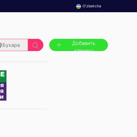
O'zbekcha
Добавить
Бухара
клинику