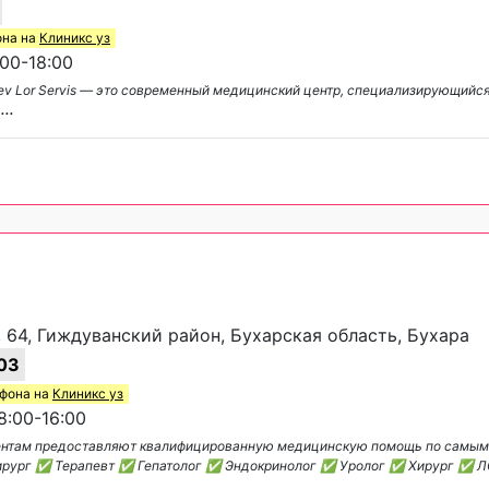
она на
Клиникс уз
00-18:00
yev Lor Servis — это современный медицинский центр, специализирующийся
е
...
 64, Гиждуванский район, Бухарская область, Бухара
03
ефона на
Клиникс уз
:00-16:00
ациентам предоставляют квалифицированную медицинскую помощь по самы
хирург ✅ Терапевт ✅ Гепатолог ✅ Эндокринолог ✅ Уролог ✅ Хирург ✅ 