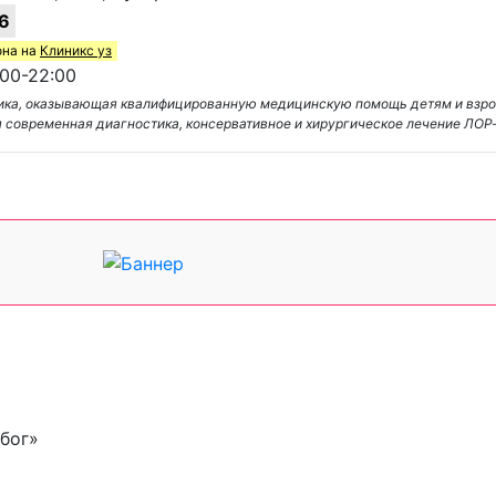
6
она на
Клиникс уз
00-22:00
ника, оказывающая квалифицированную медицинскую помощь детям и взр
тся современная диагностика, консервативное и хирургическое лечение ЛО
бог»