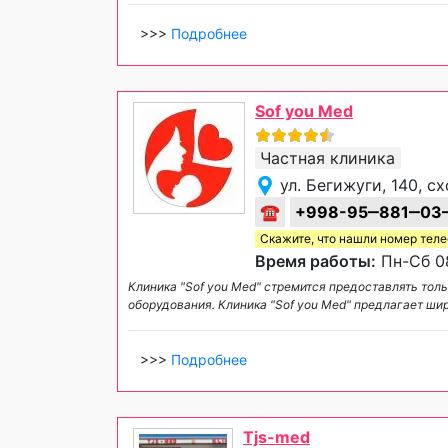
>>>
Подробнее
Sof you Med
Частная клиника
ул. Бегижуги, 140, 
☎
+998-95‒881‒03
Скажите, что нашли номер тел
Время работы:
Пн-Сб 08
Клиника "Sof you Med" стремится предоставлять то
оборудования. Клиника "Sof you Med" предлагает 
>>>
Подробнее
Tjs-med